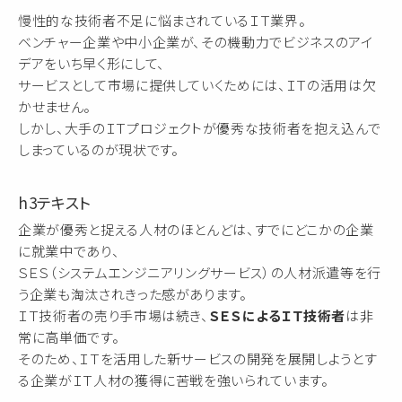
慢性的な技術者不足に悩まされているＩＴ業界。
ベンチャー企業や中小企業が、その機動力でビジネスのアイ
デアをいち早く形にして、
サービスとして市場に提供していくためには、ＩＴの活用は欠
かせません。
しかし、大手のＩＴプロジェクトが優秀な技術者を抱え込んで
しまっているのが現状です。
h3テキスト
企業が優秀と捉える人材のほとんどは、すでにどこかの企業
に就業中であり、
ＳＥＳ（システムエンジニアリングサービス）の人材派遣等を行
う企業も淘汰されきった感があります。
ＩＴ技術者の売り手市場は続き、
ＳＥＳによるＩＴ技術者
は非
常に高単価です。
そのため、ＩＴを活用した新サービスの開発を展開しようとす
る企業がＩＴ人材の獲得に苦戦を強いられています。