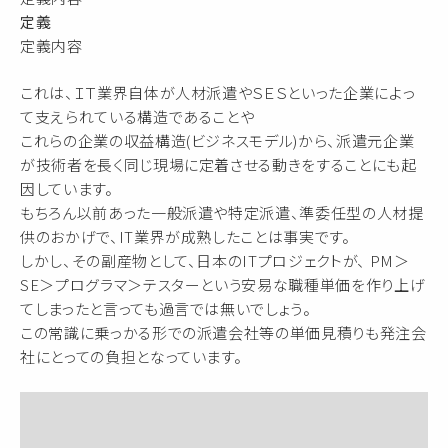
定義
定義内容
これは、ＩＴ業界自体が人材派遣やＳＥＳといった企業によっ
て支えられている構造であることや
これらの企業の収益構造(ビジネスモデル)から、派遣元企業
が技術者を長く同じ現場に定着させる動きをすることにも起
因しています。
もちろん以前あった一般派遣や特定派遣、準委任型の人材提
供のおかげで、IT業界が成熟したことは事実です。
しかし、その副産物として、日本のITプロジェクトが、 PM＞
SE＞プログラマ＞テスターという安易な職種単価を作り上げ
てしまったと言っても過言では無いでしょう。
この常識に乗っかる形での派遣会社等の単価見積りも発注会
社にとっての負担となっています。